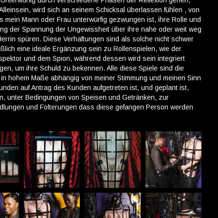
n Unterwürfig durch verschiedene Phasen der Reflexion gehen,
 Alleinsein, wird sich an seinem Schicksal überlassen fühlen , von
ss mein Mann oder Frau unterwürfig gezwungen ist, ihre Rolle und
hung der Spannung der Ungewissheit über ihre nahe oder weit weg
Herrin spüren. Diese Verhaftungen sind als solche nicht schwer
ßlich eine ideale Ergänzung sein zu Rollenspielen, wie der
pektor und dem Spion, während dessen wird sein integriert
en, um ihre Schuld zu bekennen. Alle diese Spiele sind die
r in hohem Maße abhängig von meiner Stimmung und meinen Sinn
nden auf Antrag des Kunden aufgetreten ist, und geplant ist,
en, unter Bedingungen von Speisen und Getränken, zur
andlungen und Folterungen dass diese gefangen Person werden