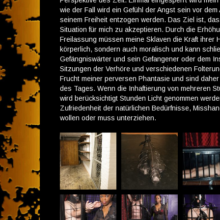
Perspektive des Zeit. Einmal eingesperrt wird mei
wie der Fall wird ein Gefühl der Angst sein vor dem
seinem Freiheit entzogen werden. Das Ziel ist, da
Situation für mich zu akzeptieren. Durch die Erhö
Freilassung müssen meine Sklaven die Kraft ihrer 
körperlich, sondern auch moralisch und kann schlie
Gefängniswärter und sein Gefangener oder dem Ins
Sitzungen der Verhöre und verschiedenen Folterung
Frucht meiner perversen Phantasie und sind dahe
des Tages. Wenn die Inhaftierung von mehreren Stu
wird berücksichtigt Stunden Licht genommen werd
Zufriedenheit der natürlichen Bedürfnisse, Missh
wollen oder muss unterziehen.